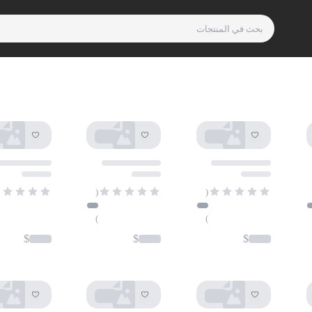
لا توجد نتائج لـ ""
(
(
)
)
$
$
$